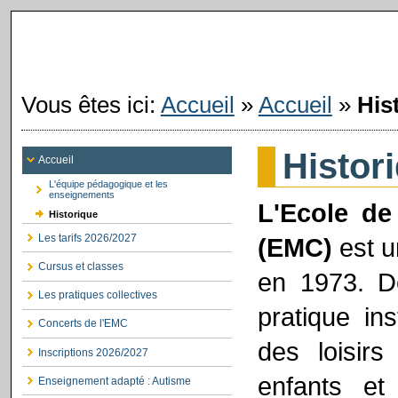
Vous êtes ici:
Accueil
»
Accueil
»
His
Histor
Accueil
L'équipe pédagogique et les
enseignements
L'Ecole de
Historique
Les tarifs 2026/2027
(EMC)
est u
Cursus et classes
en 1973. De
Les pratiques collectives
pratique ins
Concerts de l'EMC
des loisirs
Inscriptions 2026/2027
enfants et
Enseignement adapté : Autisme