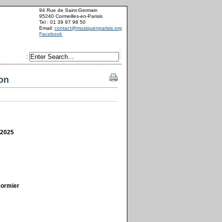
94 Rue de Saint-Germain
95240 Cormeilles-en-Parisis
Tel : 01 39 97 98 50
Email:
contact@musiquenparisis.org
Facebook
:
ion
2025
Cormier